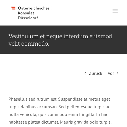
Skip
to
content
Vestibulum et neque interdum euismod
velit commodo.
Zurück
Vor
Phasellus sed rutrum est. Suspendisse at metus eget
turpis dapibus accumsan. Sed pellentesque turpis ac
nulla vehicula, quis commodo enim fringilla. In hac
habitasse platea dictumst. Mauris gravida odio turpis.