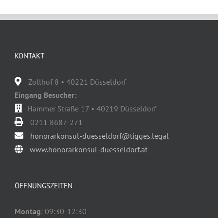
KONTAKT
Zollhof 8 • 40221 Düsseldorf
Eingang Besucher:
Hammer Straße 17 • 40219 Düsseldorf
0211 8687-271
honorarkonsul-duesseldorf@tigges.legal
www.honorarkonsul-duesseldorf.at
ÖFFNUNGSZEITEN
Montag
: 09:30-12:30