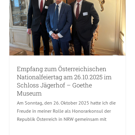
Empfang zum Österreichischen
Nationalfeiertag am 26.10.2025 im
Schloss Jägerhof – Goethe
Museum
Sommerempfang für das
Am Sonntag, den 26. Oktober 2025 hatte ich die
Konsularische Korps von MP Hendrik
Freude in meiner Rolle als Honorarkonsul der
Wüst an Bord der MS Poseidon in
Republik Österreich in NRW gemeinsam mit
Bonn