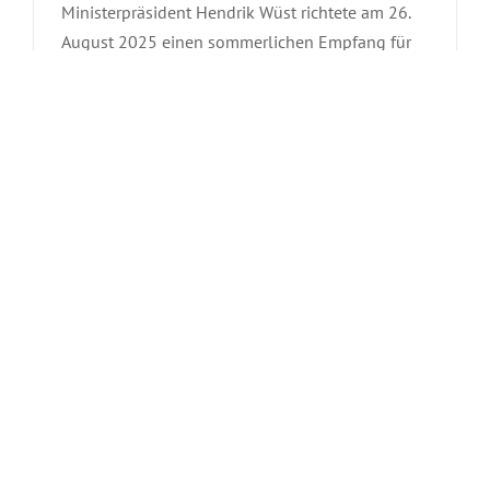
Ministerpräsident Hendrik Wüst richtete am 26.
August 2025 einen sommerlichen Empfang für
Neujahrsempfang 2025 für das
das Konsularische Korps Nordrhein-Westfalen an
Konsularische Korps
Bord der MS Poseidon in