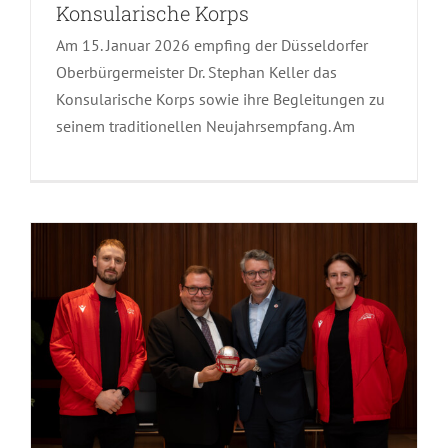
Konsularische Korps
Am 15. Januar 2026 empfing der Düsseldorfer
Final Four der IFAF Men’s European
Oberbürgermeister Dr. Stephan Keller das
Championship 2025: Offizieller
Konsularische Korps sowie ihre Begleitungen zu
seinem traditionellen Neujahrsempfang. Am
Empfang in Krefeld