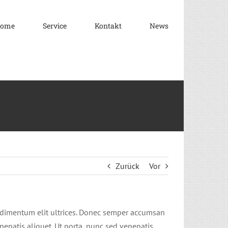
ome
Service
Kontakt
News
Zurück
Vor
condimentum elit ultrices. Donec semper accumsan
enenatis aliquet. Ut porta, nunc sed venenatis