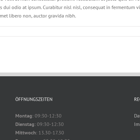
dui odio at ipsum. Curabitur nisl nisl, consequat in fermentum vi
met libero non, auctor gravida nibh.
ÖFFNUNGSZEITEN
RE
Montag
: 09:30-12:30
Da
Dienstag
: 09:30-12:30
Im
Mittwoch
: 13.30-17.30