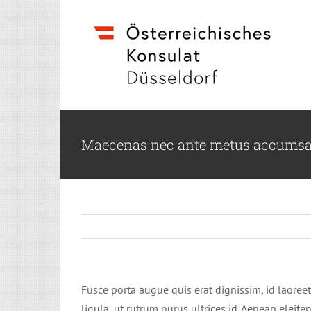
Skip
to
content
Maecenas nec ante metus accumsan
Fusce porta augue quis erat dignissim, id laoree
ligula, ut rutrum purus ultrices id. Aenean eleif