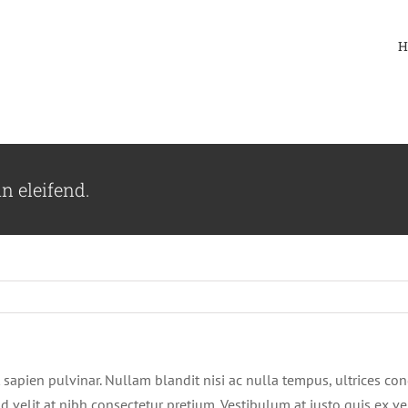
H
 eleifend.
t sapien pulvinar. Nullam blandit nisi ac nulla tempus, ultrices 
end velit at nibh consectetur pretium. Vestibulum at justo quis ex v