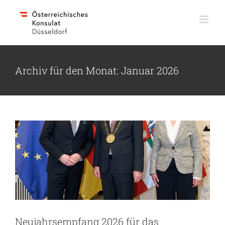
Skip
to
content
Archiv für den Monat:
Januar 2026
Neujahrsempfang 2026 für das
Konsularische Korps
Neujahrsempfang 2026 für das