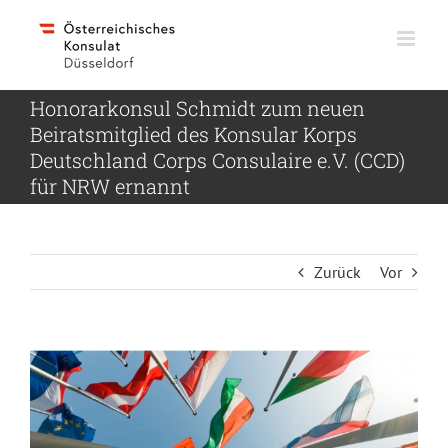
Skip
to
content
Honorarkonsul Schmidt zum neuen
Beiratsmitglied des Konsular Korps
Deutschland Corps Consulaire e.V. (CCD)
für NRW ernannt
Zurück
Vor
Zeige
grösseres
Bild