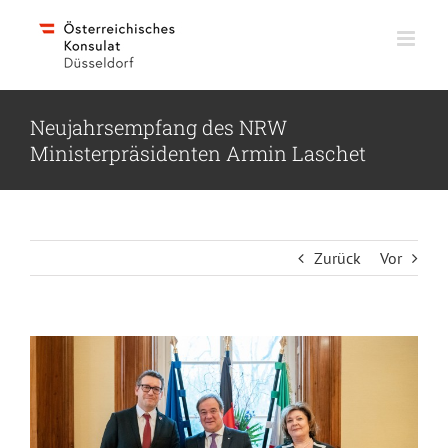
Skip
to
content
Neujahrsempfang des NRW
Ministerpräsidenten Armin Laschet
Zurück
Vor
Zeige
grösseres
Bild