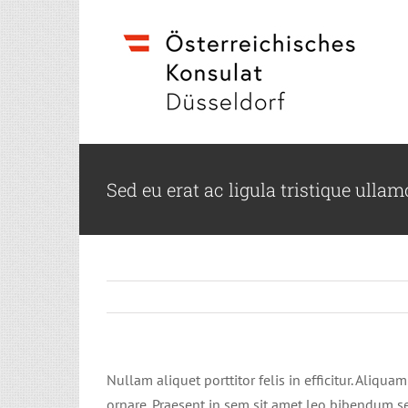
Skip
to
content
Sed eu erat ac ligula tristique ulla
Nullam aliquet porttitor felis in efficitur. Aliq
ornare. Praesent in sem sit amet leo bibendum se