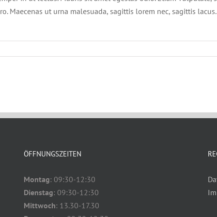
ero. Maecenas ut urna malesuada, sagittis lorem nec, sagittis lacus
ÖFFNUNGSZEITEN
RE
Montag
: 09:30-12:30
Da
Dienstag
: 09:30-12:30
Im
Mittwoch
: 13.30-17.30