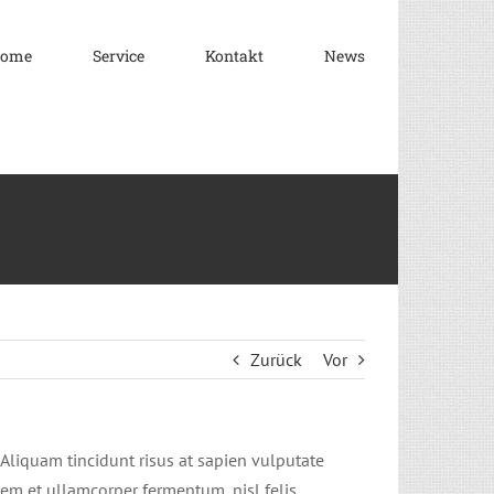
ome
Service
Kontakt
News
Zurück
Vor
. Aliquam tincidunt risus at sapien vulputate
sem et ullamcorper fermentum, nisl felis