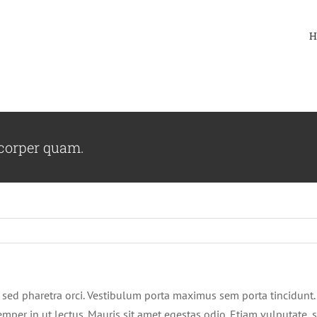
H
mcorper quam.
uam sed pharetra orci. Vestibulum porta maximus sem porta tincidunt
mper in ut lectus. Mauris sit amet egestas odio. Etiam vulputate, 