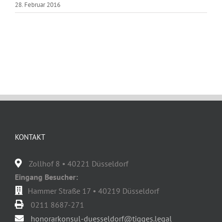
28. Februar 2016
KONTAKT
Zollhof 8 • 40221 Düsseldorf
Eingang Besucher:
Hammer Straße 17 • 40219 Düsseldorf
0211 8687-271
honorarkonsul-duesseldorf@tigges.legal